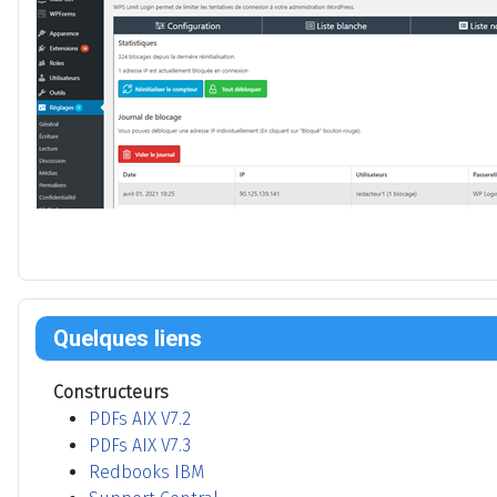
Quelques liens
Constructeurs
PDFs AIX V7.2
PDFs AIX V7.3
Redbooks IBM