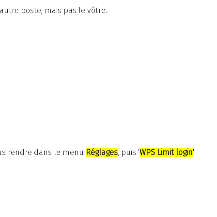
utre poste, mais pas le vôtre.
vous rendre dans le menu
Réglages
, puis '
WPS Limit login
'