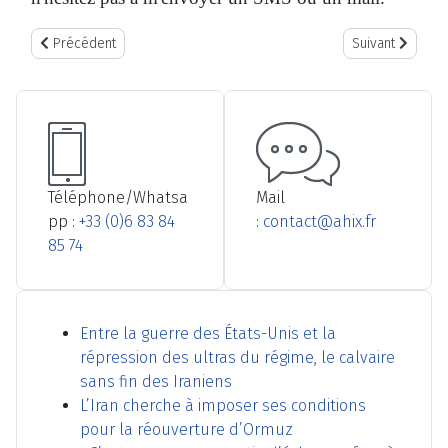
Article précédent : Qui sommes-nous?
Article suivant 
Précédent
Suivant
Téléphone/Whatsa
Mail
pp :
+33 (0)6 83 84
:
contact@ahix.fr
85 74
Entre la guerre des États-Unis et la
répression des ultras du régime, le calvaire
sans fin des Iraniens
L’Iran cherche à imposer ses conditions
pour la réouverture d’Ormuz