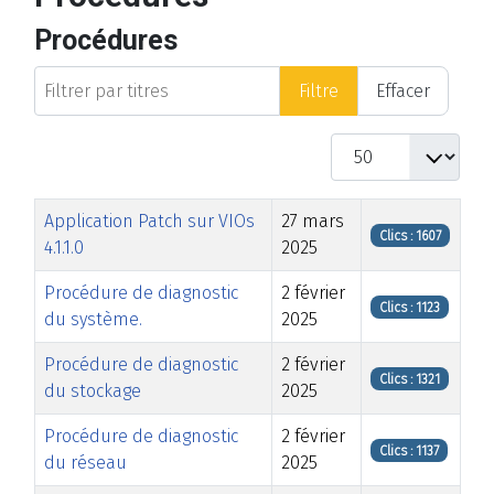
Procédures
Filtrer par titres
Filtre
Effacer
Afficher #
Titre
Date de modification
Clics
Application Patch sur VIOs
27 mars
Clics : 1607
4.1.1.0
2025
Procédure de diagnostic
2 février
Clics : 1123
du système.
2025
Procédure de diagnostic
2 février
Clics : 1321
du stockage
2025
Procédure de diagnostic
2 février
Clics : 1137
du réseau
2025