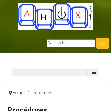
Rechercher
Go
≡
Accueil
Procédures
Procédures