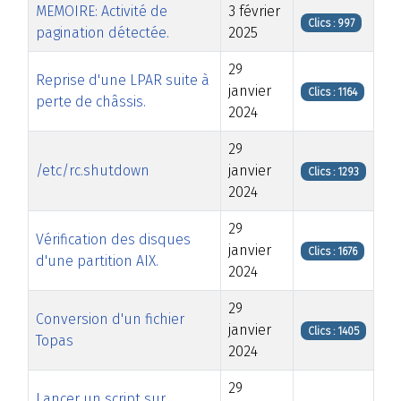
MEMOIRE: Activité de
3 février
Clics : 997
pagination détectée.
2025
29
Reprise d'une LPAR suite à
janvier
Clics : 1164
perte de châssis.
2024
29
/etc/rc.shutdown
janvier
Clics : 1293
2024
29
Vérification des disques
janvier
Clics : 1676
d'une partition AIX.
2024
29
Conversion d'un fichier
janvier
Clics : 1405
Topas
2024
29
Lancer un script sur