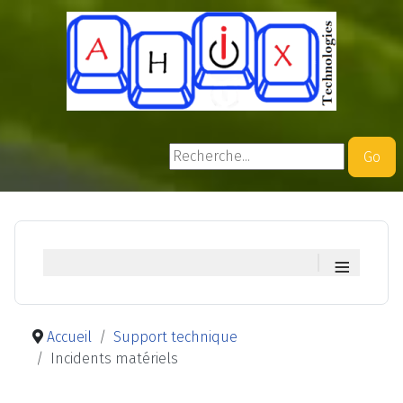
Rechercher
Go
≡
Accueil
Support technique
Incidents matériels