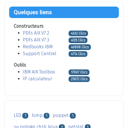
Quelques liens
Constructeurs
PDFs AIX V7.2
4332 Clics
PDFs AIX V7.3
4135 Clics
Redbooks IBM
40898 Clics
Support Central
4714 Clics
Outils
IBM AIX Toolbox
17007 Clics
IP calculateur
25072 Clics
LED
lsmp
puppet
1
1
1
su nologin chsh linux
netstat
1
1