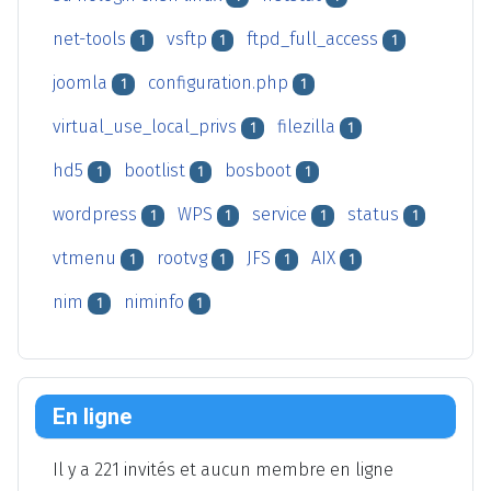
net-tools
vsftp
ftpd_full_access
1
1
1
joomla
configuration.php
1
1
virtual_use_local_privs
filezilla
1
1
hd5
bootlist
bosboot
1
1
1
wordpress
WPS
service
status
1
1
1
1
vtmenu
rootvg
JFS
AIX
1
1
1
1
nim
niminfo
1
1
En ligne
Il y a 221 invités et aucun membre en ligne