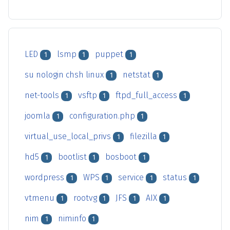
LED
lsmp
puppet
1
1
1
su nologin chsh linux
netstat
1
1
net-tools
vsftp
ftpd_full_access
1
1
1
joomla
configuration.php
1
1
virtual_use_local_privs
filezilla
1
1
hd5
bootlist
bosboot
1
1
1
wordpress
WPS
service
status
1
1
1
1
vtmenu
rootvg
JFS
AIX
1
1
1
1
nim
niminfo
1
1