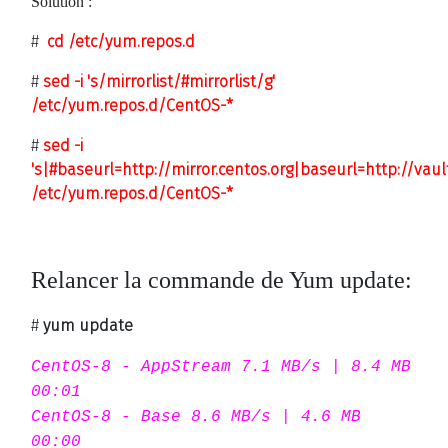
Solution :
#
cd /etc/yum.repos.d
#
sed -i 's/mirrorlist/#mirrorlist/g'
/etc/yum.repos.d/CentOS-*
#
sed -i
's|#baseurl=
http://mirror.centos.org|baseurl=http
://vaul
/etc/yum.repos.d/CentOS-*
Relancer la commande de Yum update:
#
yum update
CentOS-8 - AppStream 7.1 MB/s | 8.4 MB
00:01
CentOS-8 - Base 8.6 MB/s | 4.6 MB
00:00