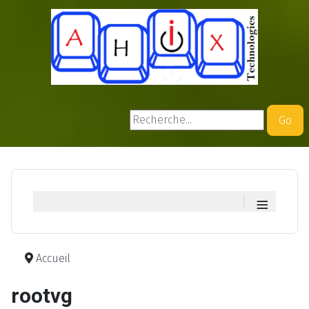
Rechercher
Go
≡
Accueil
rootvg