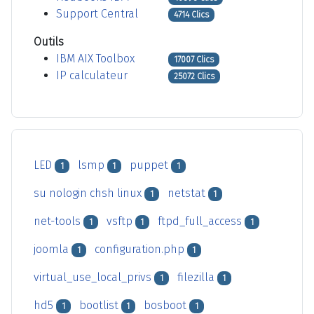
Support Central
4714 Clics
Outils
IBM AIX Toolbox
17007 Clics
IP calculateur
25072 Clics
LED
lsmp
puppet
1
1
1
su nologin chsh linux
netstat
1
1
net-tools
vsftp
ftpd_full_access
1
1
1
joomla
configuration.php
1
1
virtual_use_local_privs
filezilla
1
1
hd5
bootlist
bosboot
1
1
1