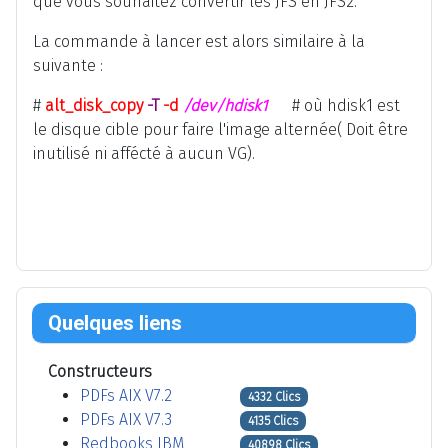
que vous souhaitez convertir les JFS en JFS2.
La commande à lancer est alors similaire à la
suivante :
#
alt_disk_copy
-T
-d
/dev/hdisk1
# où hdisk1 est
le disque cible pour faire l'image alternée( Doit être
inutilisé ni affécté à aucun VG).
Quelques liens
Constructeurs
PDFs AIX V7.2
4332 Clics
PDFs AIX V7.3
4135 Clics
Redbooks IBM
40898 Clics