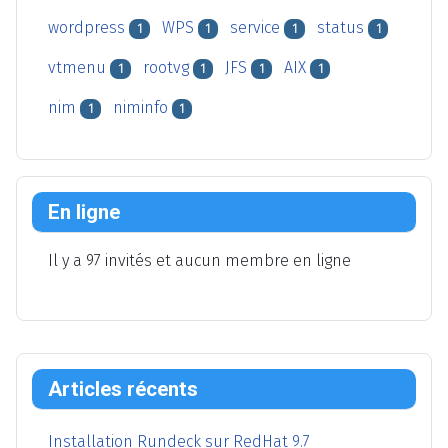
wordpress
WPS
service
status
1
1
1
1
vtmenu
rootvg
JFS
AIX
1
1
1
1
nim
niminfo
1
1
En ligne
Il y a 97 invités et aucun membre en ligne
Articles récents
Installation Rundeck sur RedHat 9.7