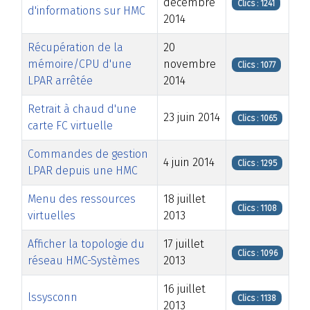
décembre
Clics : 1241
d'informations sur HMC
2014
Récupération de la
20
mémoire/CPU d'une
novembre
Clics : 1077
LPAR arrêtée
2014
Retrait à chaud d'une
23 juin 2014
Clics : 1065
carte FC virtuelle
Commandes de gestion
4 juin 2014
Clics : 1295
LPAR depuis une HMC
Menu des ressources
18 juillet
Clics : 1108
virtuelles
2013
Afficher la topologie du
17 juillet
Clics : 1096
réseau HMC-Systèmes
2013
16 juillet
lssysconn
Clics : 1138
2013