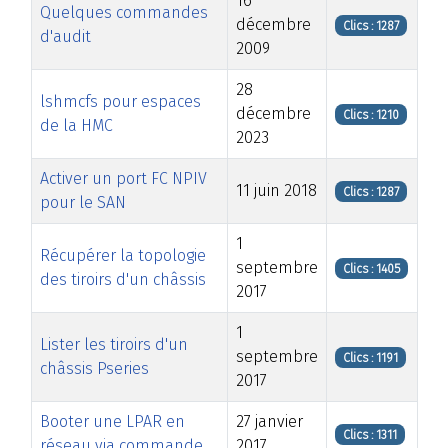
16
Quelques commandes
décembre
Clics : 1287
d'audit
2009
28
lshmcfs pour espaces
décembre
Clics : 1210
de la HMC
2023
Activer un port FC NPIV
11 juin 2018
Clics : 1287
pour le SAN
1
Récupérer la topologie
septembre
Clics : 1405
des tiroirs d'un châssis
2017
1
Lister les tiroirs d'un
septembre
Clics : 1191
châssis Pseries
2017
Booter une LPAR en
27 janvier
Clics : 1311
réseau via commande
2017