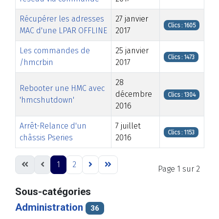
Récupérer les adresses
27 janvier
Clics : 1605
MAC d'une LPAR OFFLINE
2017
Les commandes de
25 janvier
Clics : 1473
/hmcrbin
2017
28
Rebooter une HMC avec
décembre
Clics : 1304
'hmcshutdown'
2016
Arrêt-Relance d'un
7 juillet
Clics : 1153
châssis Pseries
2016
Articles
1
2
Page 1 sur 2
Sous-catégories
Administration
36