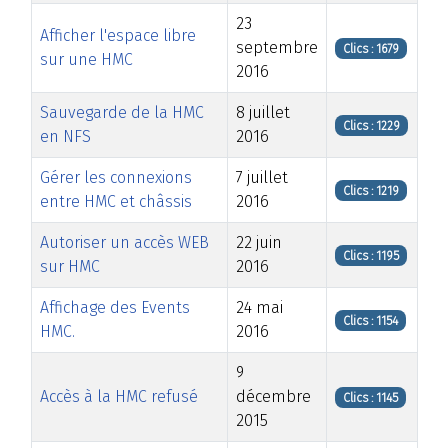
23
Afficher l'espace libre
septembre
Clics : 1679
sur une HMC
2016
Sauvegarde de la HMC
8 juillet
Clics : 1229
en NFS
2016
Gérer les connexions
7 juillet
Clics : 1219
entre HMC et châssis
2016
Autoriser un accès WEB
22 juin
Clics : 1195
sur HMC
2016
Affichage des Events
24 mai
Clics : 1154
HMC.
2016
9
Accès à la HMC refusé
décembre
Clics : 1145
2015