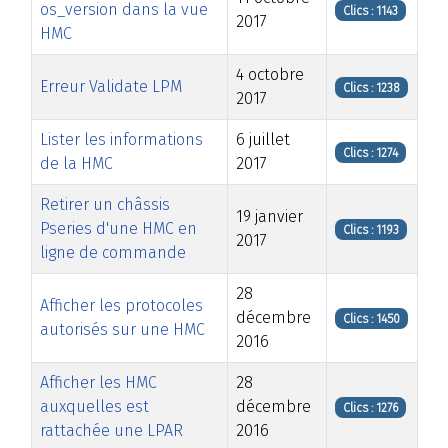
os_version dans la vue
Clics : 1143
2017
HMC
4 octobre
Erreur Validate LPM
Clics : 1238
2017
Lister les informations
6 juillet
Clics : 1274
de la HMC
2017
Retirer un châssis
19 janvier
Pseries d'une HMC en
Clics : 1193
2017
ligne de commande
28
Afficher les protocoles
décembre
Clics : 1450
autorisés sur une HMC
2016
Afficher les HMC
28
auxquelles est
décembre
Clics : 1276
rattachée une LPAR
2016