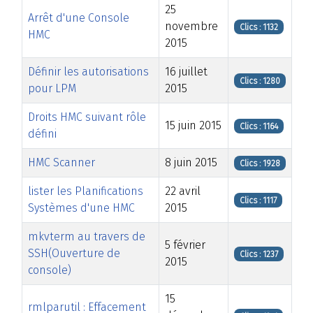
25
Arrêt d'une Console
novembre
Clics : 1132
HMC
2015
Définir les autorisations
16 juillet
Clics : 1280
pour LPM
2015
Droits HMC suivant rôle
15 juin 2015
Clics : 1164
défini
HMC Scanner
8 juin 2015
Clics : 1928
lister les Planifications
22 avril
Clics : 1117
Systèmes d'une HMC
2015
mkvterm au travers de
5 février
SSH(Ouverture de
Clics : 1237
2015
console)
15
rmlparutil : Effacement