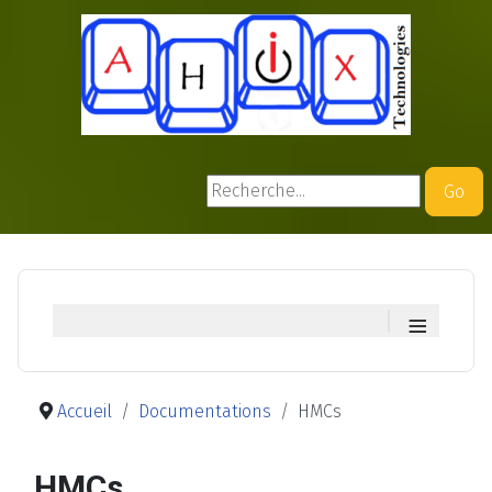
Rechercher
Go
≡
Accueil
Documentations
HMCs
HMCs