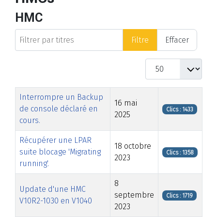
HMC
Filtrer par titres
Filtre
Effacer
Afficher #
Titre
Date de modification
Clics
Interrompre un Backup
16 mai
de console déclaré en
Clics : 1433
2025
cours.
Récupérer une LPAR
18 octobre
suite blocage 'Migrating
Clics : 1358
2023
running'.
8
Update d'une HMC
septembre
Clics : 1719
V10R2-1030 en V1040
2023