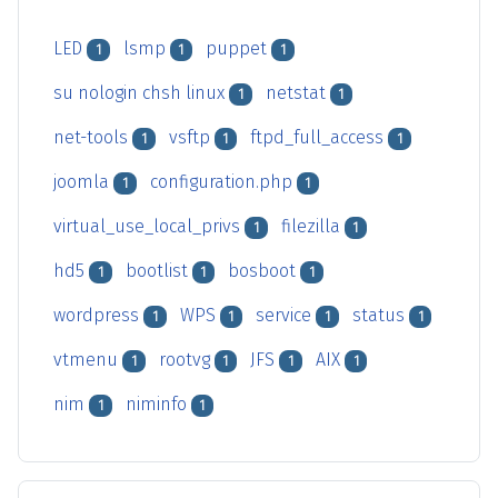
LED
lsmp
puppet
1
1
1
su nologin chsh linux
netstat
1
1
net-tools
vsftp
ftpd_full_access
1
1
1
joomla
configuration.php
1
1
virtual_use_local_privs
filezilla
1
1
hd5
bootlist
bosboot
1
1
1
wordpress
WPS
service
status
1
1
1
1
vtmenu
rootvg
JFS
AIX
1
1
1
1
nim
niminfo
1
1