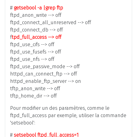
#
getsebool -a |grep ftp
ftpd_anon_write --> off
ftpd_connect_all_unreserved --> off
ftpd_connect_db --> off
f
tpd_full_access --> off
ftpd_use_cifs --> off
ftpd_use_fusefs --> off
ftpd_use_nfs --> off
ftpd_use_passive_mode --> off
httpd_can_connect_ftp --> off
httpd_enable_ftp_server --> on
tftp_anon_write --> off
tftp_home_dir --> off
Pour modifier un des paramètres, comme le
ftpd_full_access par exemple, utiliser la commande
'setsebool':
#
setsebool ftpd_full_access=1