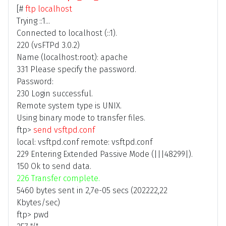
[#
ftp localhost
Trying ::1...
Connected to localhost (::1).
220 (vsFTPd 3.0.2)
Name (localhost:root): apache
331 Please specify the password.
Password:
230 Login successful.
Remote system type is UNIX.
Using binary mode to transfer files.
ftp>
send vsftpd.conf
local: vsftpd.conf remote: vsftpd.conf
229 Entering Extended Passive Mode (|||48299|).
150 Ok to send data.
226 Transfer complete.
5460 bytes sent in 2,7e-05 secs (202222,22
Kbytes/sec)
ftp> pwd