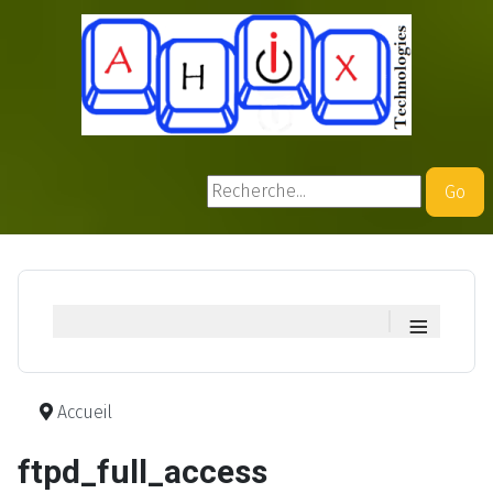
Rechercher
Go
≡
Accueil
ftpd_full_access