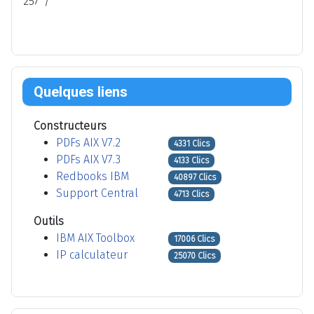
257 "/"
Quelques liens
Constructeurs
PDFs AIX V7.2
4331 Clics
PDFs AIX V7.3
4133 Clics
Redbooks IBM
40897 Clics
Support Central
4713 Clics
Outils
IBM AIX Toolbox
17006 Clics
IP calculateur
25070 Clics