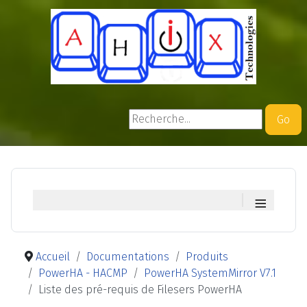
Rechercher
Go
≡
Accueil
Documentations
Produits
PowerHA - HACMP
PowerHA SystemMirror V7.1
Liste des pré-requis de Filesers PowerHA