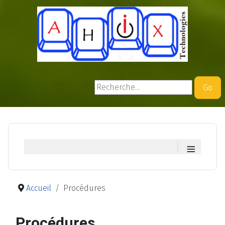
Rechercher
Go
≡
Accueil
Procédures
Procédures