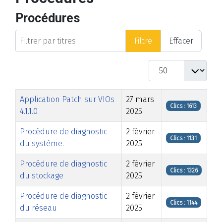
Procédures
Filtrer par titres
Filtre
Effacer
Afficher #
Titre
Date de modification
Clics
Application Patch sur VIOs
27 mars
Clics : 1613
4.1.1.0
2025
Procédure de diagnostic
2 février
Clics : 1131
du système.
2025
Procédure de diagnostic
2 février
Clics : 1326
du stockage
2025
Procédure de diagnostic
2 février
Clics : 1144
du réseau
2025