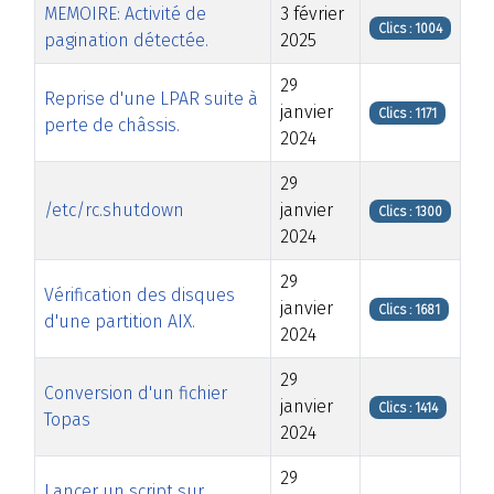
MEMOIRE: Activité de
3 février
Clics : 1004
pagination détectée.
2025
29
Reprise d'une LPAR suite à
janvier
Clics : 1171
perte de châssis.
2024
29
/etc/rc.shutdown
janvier
Clics : 1300
2024
29
Vérification des disques
janvier
Clics : 1681
d'une partition AIX.
2024
29
Conversion d'un fichier
janvier
Clics : 1414
Topas
2024
29
Lancer un script sur