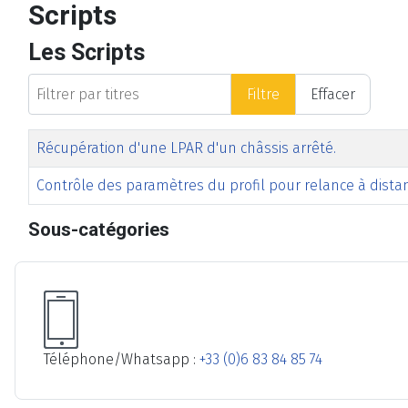
Scripts
Les Scripts
Filtrer par titres
Filtre
Effacer
Titre
Date de modification
Clics
Récupération d'une LPAR d'un châssis arrêté.
Contrôle des paramètres du profil pour relance à dista
Articles
Sous-catégories
Téléphone/Whatsapp :
+33 (0)6 83 84 85 74