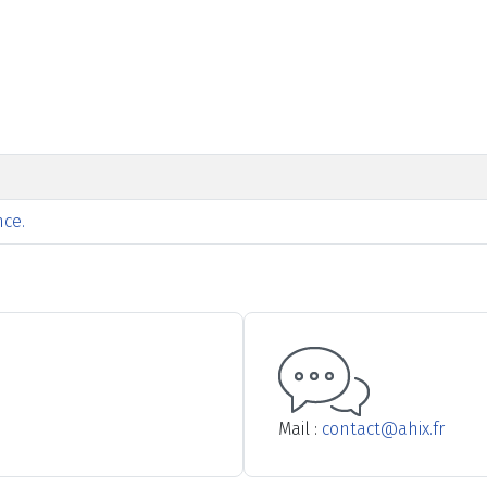
nce.
Mail :
contact@ahix.fr