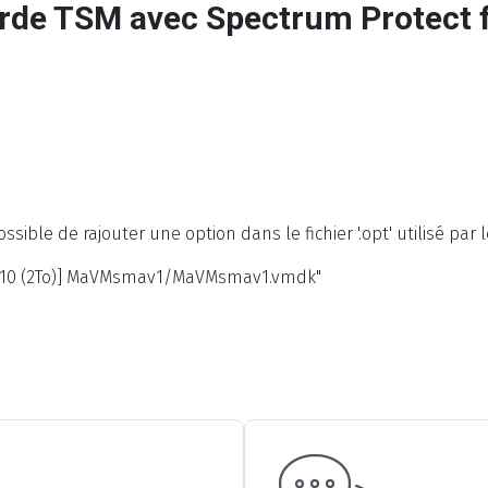
rde TSM avec Spectrum Protect 
ssible de rajouter une option dans le fichier '.opt' utilisé par
810 (2To)] MaVMsmav1/MaVMsmav1.vmdk"