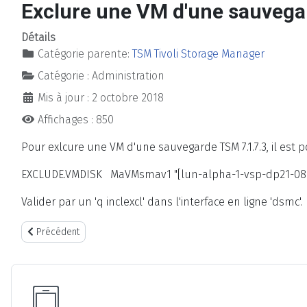
Exclure une VM d'une sauvega
Détails
Catégorie parente:
TSM Tivoli Storage Manager
Catégorie :
Administration
Mis à jour : 2 octobre 2018
Affichages : 850
Pour exlcure une VM d'une sauvegarde TSM 7.1.7.3, il est po
EXCLUDE.VMDISK MaVMsmav1 "[lun-alpha-1-vsp-dp21-0
Valider par un 'q inclexcl' dans l'interface en ligne 'dsmc'.
Article précédent : Effacer un Filespace TSM de Windows
Précédent