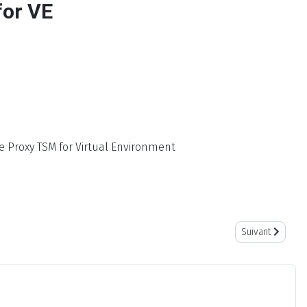
for VE
 le Proxy TSM for Virtual Environment
Article suivant
Suivant