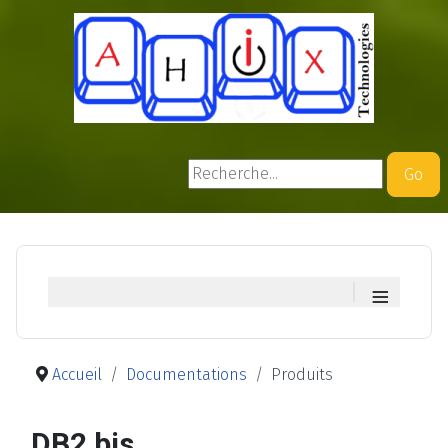
Rechercher
Go
≡
Accueil
Documentations
Produits
DB2 bis