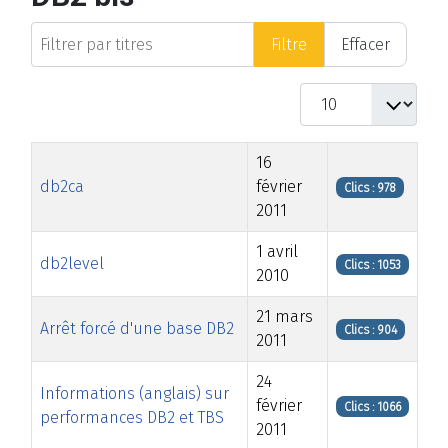
Filtrer par titres
Filtre
Effacer
Afficher #
Titre
Date de modification
Clics
16
db2ca
février
Clics : 978
2011
1 avril
db2level
Clics : 1053
2010
21 mars
Arrêt forcé d'une base DB2
Clics : 904
2011
24
Informations (anglais) sur
février
Clics : 1066
performances DB2 et TBS
2011