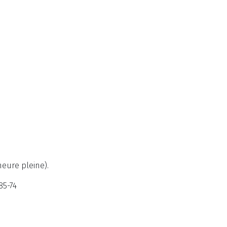
heure pleine).
85-74