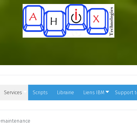
Services
Scripts
Librairie
Liens IBM
Support 
lémaintenance