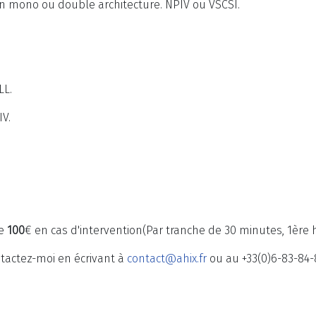
en mono ou double architecture. NPIV ou VSCSI.
LL.
IV.
de
100
€ en cas d'intervention(Par tranche de 30 minutes, 1ère 
ntactez-moi en écrivant à
contact@ahix.fr
ou au +33(0)6-83-84-