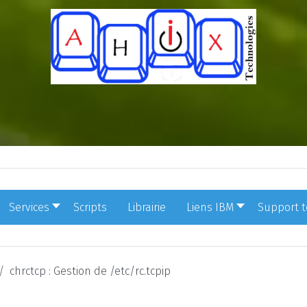
Services
Scripts
Librairie
Liens IBM
Support 
chrctcp : Gestion de /etc/rc.tcpip