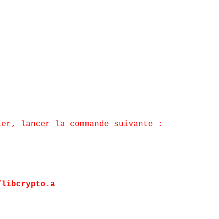
ier, lancer la commande suivante :
/libcrypto.a
planar0