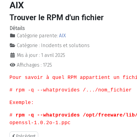
AIX
Trouver le RPM d'un fichier
Détails
Catégorie parente:
AIX
Catégorie :
Incidents et solutions
Mis à jour : 1 avril 2025
Affichages : 1725
Pour savoir à quel RPM appartient un fich
# rpm -q --whatprovides /.../nom_fichier
Exemple:
#
rpm -q --whatprovides /opt/freeware/lib
openssl-1.0.2o-1.ppc
Article précédent : Procédure FSPSP65 dans ERRPT sur erreur sys
Précédent